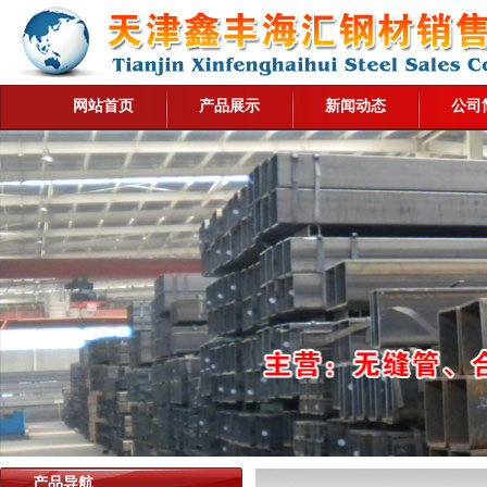
网站首页
产品展示
新闻动态
公司
产品导航