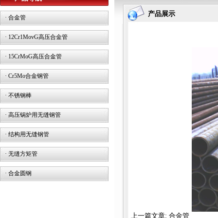
产品展示
·
合金管
·
12Cr1MovG高压合金管
·
15CrMoG高压合金管
·
Cr5Mo合金钢管
·
不锈钢棒
·
高压锅炉用无缝钢管
·
结构用无缝钢管
·
无缝方矩管
·
合金圆钢
上一篇文章:
合金管