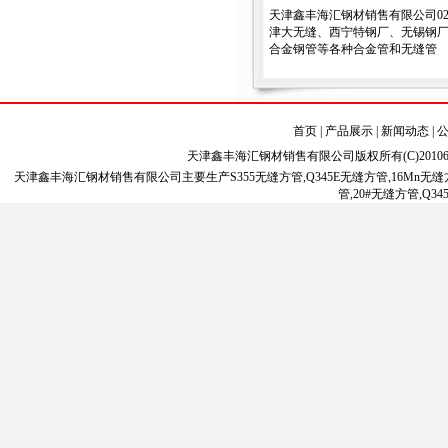
天津鑫丰海汇钢材销售有限公司
02
津大无缝、西宁特钢厂、无锡钢
合金钢管等各种合金管和无缝管
首页
|
产品展示
|
新闻动态
|
天津鑫丰海汇钢材销售有限公司版权所有(C)2010
天津鑫丰海汇钢材销售有限公司主要生产S355无缝方管,Q345E无缝方管,16Mn无缝方管
管,20#无缝方管,Q