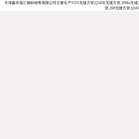
天津鑫丰海汇钢材销售有限公司主要生产S355无缝方管,Q345E无缝方管,16Mn无缝方管
管,20#无缝方管,Q