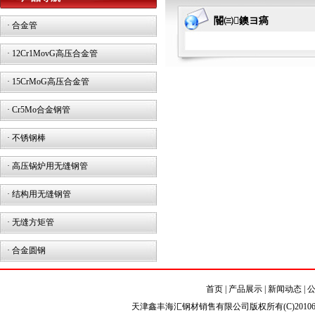
閽㈢鐭ヨ瘑
·
合金管
·
12Cr1MovG高压合金管
·
15CrMoG高压合金管
·
Cr5Mo合金钢管
·
不锈钢棒
·
高压锅炉用无缝钢管
·
结构用无缝钢管
·
无缝方矩管
·
合金圆钢
首页
|
产品展示
|
新闻动态
|
天津鑫丰海汇钢材销售有限公司版权所有(C)2010